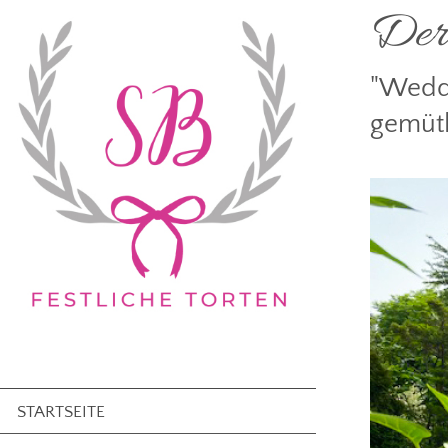
Der 
"Weddi
gemütl
STARTSEITE