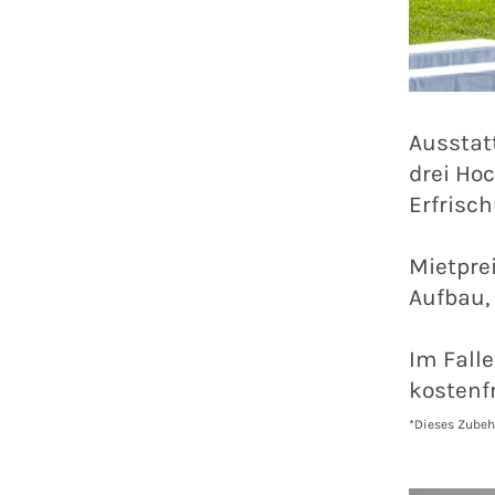
Ausstatt
drei Ho
Erfrisc
Mietpre
Aufbau,
Im Fall
kostenfr
*Dieses Zubeh